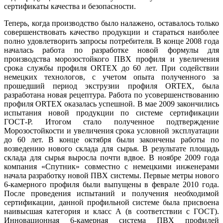
сертификаты качества и безопасности.
Теперь, когда производство было налажено, оставалось только
совершенствовать качество продукции и стараться наиболее
полно удовлетворить запросы потребителя. В конце 2008 года
началась работа по разработке новой формулы для
производства морозостойкого ПВХ профиля и увеличения
срока службы профиля ORTEX до 60 лет. При содействии
немецких технологов, с учетом опыта полученного за
прошедший период экструзии профиля ORTEX, была
разработана новая рецептура. Работа по усовершенствованию
профиля ORTEX оказалась успешной. В мае 2009 закончились
испытания новой продукции по системе сертификации
ГОСТ-Р. Итогом стало полученное подтверждение
Морозостойкости и увеличения срока условной эксплуатации
до 60 лет. В конце октября были закончены работы по
возведению нового склада для сырья. В результате площадь
склада для сырья выросла почти вдвое. В ноябре 2009 года
компания «Спутник» совместно с немецкими инженерами
начала разработку новой ПВХ системы. Первые метры нового
6-камерного профиля были выпущены в феврале 2010 года.
После проведения испытаний и получения необходимой
сертификации, данной профильной системе была присвоена
наивысшая категория и класс А (в соответствии с ГОСТ).
Инновационная 6-камерная система ПВХ профилей