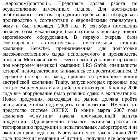
«АэродромДорстрой». Предстояла долгая работа по
осуществлению намеченных планов. Для достижения
необходимого качества продукции требовалось оборудовать
производство в соответствии с европейскими стандартами,
чему и был посвящен 2006 год. К сентябрю помещения
бывшей базы механизации были готовы к монтажу нового
европейского оборудования. В первую очередь была
смонтирована автоматическая смесительная станция
компании Henschel, предназначенная для подготовки
высококачественного сырья используемого в производстве
профиля. Монтаж и запуск смесительной установки проходил
под контролем немецкой компании LRS Gmbh, специалисты
которой непосредственно занимались ее проектированием. В
середине октября на завод пришли экструзионные линии
австрийской компании Trinity, запуск которых проходил под
контролем немецких и австрийских инженеров. К концу 2006
года все оборудование было успешно сдано в эксплуатацию.
Новая продукция, выходящая на рынок, должна пройти
испытания, чтобы подтвердить свое качество. Именно это
предстояло системе ORTEX. В конце марта 2007 года
компания «Спутник» начала промышленный выпуск
продукции. Одновременно началась активная работа по
тестированию продукции в испытательных лабораториях и на
оконных производствах. В результате чего, уже к Июлю 2007
года продукция компании «Спутник» получила все основные