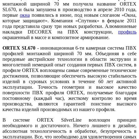
монтажной шириной 70 мм получила название ORTEX
SL670, и была запушена в производство в апреле 2010 года,
первые
окна
появились в июне, под новым слоганом «Окна,
которые защищают». Компания «Спутник» в феврале 2011
года представила сразу три новых разработки. Алюминиевые
накладки DECOREX на ПВХ конструкции,
профиль
окрашенный в массе и композитное армирование.
ORTEX SL670
- инновационная 6-ти камерная система ПВХ
профилей монтажной шириной 70 мм. Объединяя в себе
передовые австрийские технологии в области экструзии и
многолетний немецкий опыт создания первых ПВХ систем, в
профиле ORTEX воплощены самые современные технические
достижения, позволяющие обеспечить высокую стабильность
изделий в суровых условиях в течение 60 лет активной
эксплуатации. Точность геометрии и высокое качество
поверхности ПВХ профиля ORTEX, получаемые благодаря
постоянному (каждый час), жесткому контролю во время
производства, являются гарантией поистине высокого
качества изделий производимых из нашего профиля.
В системе ORTEX SilverLine воплощен принцип
необходимого и достаточного. Ничего лишнего в дизайне,
абсолютная технологичность в обработке, безупречность в
эксплуатации. Все, что необходимо для удовлетворения самых